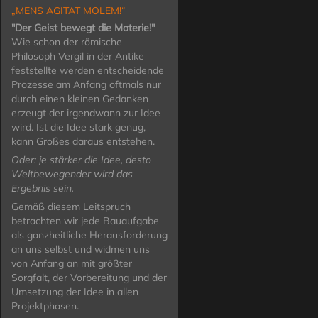
„MENS AGITAT MOLEM!“
"Der Geist bewegt die Materie!"
Wie schon der römische
Philosoph Vergil in der Antike
feststellte werden entscheidende
Prozesse am Anfang oftmals nur
durch einen kleinen Gedanken
erzeugt der irgendwann zur Idee
wird. Ist die Idee stark genug,
kann Großes daraus entstehen.
Oder: je stärker die Idee, desto
Weltbewegender wird das
Ergebnis sein.
Gemäß diesem Leitspruch
betrachten wir jede Bauaufgabe
als ganzheitliche Herausforderung
an uns selbst und widmen uns
von Anfang an mit größter
Sorgfalt, der Vorbereitung und der
Umsetzung der Idee in allen
Projektphasen.