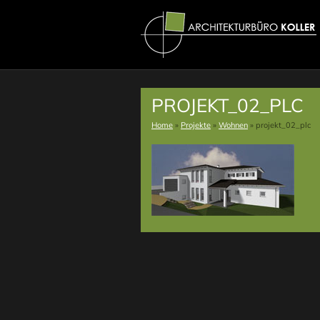
PROJEKT_02_PLC
Home
»
Projekte
»
Wohnen
»
projekt_02_plc