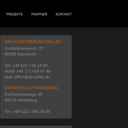
PROJEKTE
PARTNER
KONTAKT
ARCHITEKTURBÜRO KOLLER
Gundelsheimerstr. 27
68259 Mannheim
Tel.: +49 621-715 24 60
Mobil: +49 171 419 67 44
Mail: office@ab-koller.de
ZWEIGSTELLE HEIDELBERG
Kurfürstenanlage 49
69115 Heidelberg
Tel.: +49 6221-354 28 89